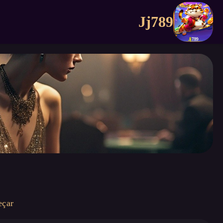
Jj789
eçar